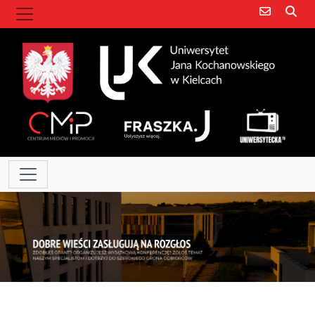
Poczta e
Szu
Uniwersytet Jana Kochanowskiego w Kielc