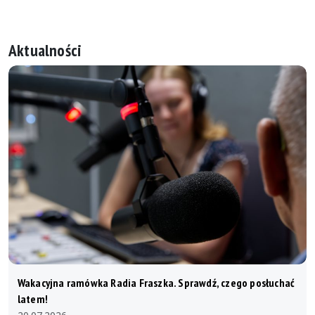
News + kalendarz
Dystrybucja gadżetów promocyjnych
Zamawianie obsługi medialnej [FORMULARZ]
Aktualności
Wakacyjna ramówka Radia Fraszka. Sprawdź, czego posłuchać
latem!